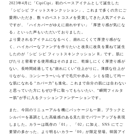
2023年4⽉に「CipiCipi」初のベースアイテムとして誕⽣した
「シピシピ フィットスキンクッション」。これまで多くの⽅にご
愛⽤いただき、数々のベストコスメを受賞してきた⼈気アイテム
ですが、「ハイカバーがゆえに崩れやすい」「厚塗り感が気にな
る」といった声もいただいておりました。
より愛されるアイテムになるべく、崩れにくくて厚塗り感がな
く、ハイカバーなファンデを作りたいと改良に改良を重ねて誕⽣
したのが「シピ シピ フィットスキンクッション R」です。肌に
ぴたりと密着する使⽤感はそのままに、乾燥しにくく厚塗り感が
ない、⻑時間経過しても“崩れにくい”仕上がりに。薄膜な仕上が
りながら、コンシーラーいらずで⽑⽳や⾚み、シミを隠して均⼀
な肌になれる “カバー⼒”も進化。これまで⾃分の肌には合わない
と思っていた⽅にもぜひ⼿に取ってもらいたい、“瞬間フィルタ
ー肌”が⼿に⼊るクッションファンデーションです。
また、今回のリニューアルを機にパッケージも⼀新。ブラックと
シルバーを基調とした⾼級感のある⾒た⽬でパワーアップを表現
しました。カラーは既存の「01」、「02」に加え、SNS にてご
要望の多かった、より明るいカラー「00」が限定登場。韓国アイ