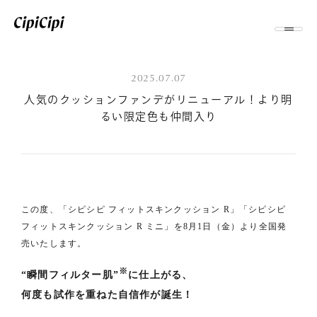
2025.07.07
⼈気のクッションファンデがリニューアル！より明
るい限定⾊も仲間⼊り
この度、「シピシピ フィットスキンクッション R」「シピシピ
フィットスキンクッション R ミニ」を8⽉1⽇（⾦）より全国発
売いたします。
※
“瞬間フィルター肌”
に仕上がる、
何度も試作を重ねた⾃信作が誕⽣！