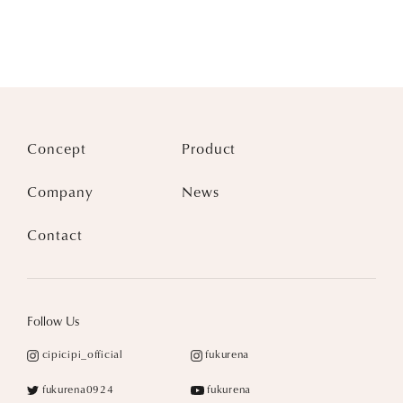
Concept
Product
Company
News
Contact
Follow Us
cipicipi_official
fukurena
fukurena0924
fukurena