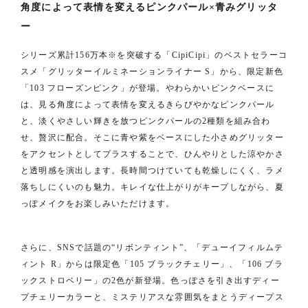
角度によって表情を変えるピンクパール×青みグリッタ
ー
シリーズ累計156万本※を突破する「CipiCipi」のベストセラーコ
スメ「グリッターイルミネーションライナー S」から、限定新色
「103 フローズンピンク」が登場。やわらかいピンクベースに
は、見る角度によって表情を変えるきらびやかなピンクパール
と、淡くやさしい輝きを放つピンクパールの2種類を組み合わ
せ、贅沢に配合。そこに青や紫をベースにした小さめグリッター
をアクセントとしてプラスすることで、ひんやりとした涼やかさ
と透明感を演出します。長時間つけていても乾燥しにくく、ラメ
落ちしにくいのも魅力。キレイな仕上がりがキープしながら、夏
っぽメイクをお楽しみいただけます。
さらに、SNSで話題の“リボンティント”、「デューイフィルムテ
ィント R」からは限定色「105 ブラックチェリー」、「106 ブラ
ックストロベリー」の2色が新登場。色っぽさを引き出すディー
プチェリーカラーと、ミステリアスな雰囲気をまとうディープス