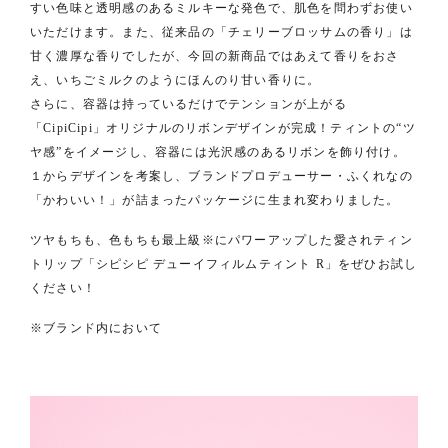
すい⾊味と透明感のあるミルキーな発⾊で、肌⾊を問わずお使い
いただけます。また、従来品の「チェリーブロッサムの⾹り」は
⽢く濃厚な⾹りでしたが、今回の新商品ではあえて⾹りをおさ
え、いちごミルクのようにほんのり⽢い⾹りに。
さらに、容器は持っているだけでテンションが上がる
「CipiCipi」オリジナルのリボンデザインが完成！ティントの“ツ
ヤ感”をイメージし、容器には光沢感のあるリボンを飾り付け。
１からデザインを考案し、ブランドプロデューサー・ふくれなの
「かわいい！」が詰まったパッケージに⽣まれ変わりました。
ツヤもちも、⾊もちも最上級※にパワーアップした愛されティン
トリップ「シピシピ デューイフィルムティント R」をぜひお試し
ください！
※ブランド内において