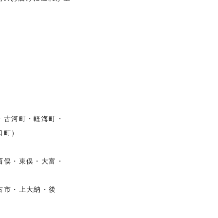
。
・古河町・軽海町・
口町）
西俣・東俣・大富・
古市・上大納・後