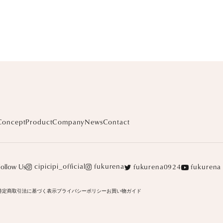
Concept
Product
Company
News
Contact
cipicipi_official
fukurena
fukurena0924
Follow Us
fukurena
特定商取引法に基づく表示
プライバシーポリシー
お買い物ガイド