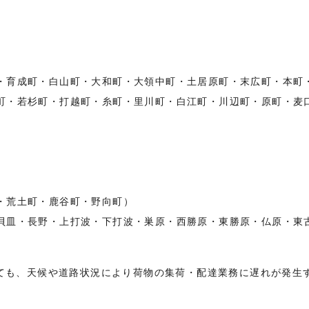
）
・育成町・白山町・大和町・大領中町・土居原町・末広町・本町
町・若杉町・打越町・糸町・里川町・白江町・川辺町・原町・麦
・荒土町・鹿谷町・野向町）
貝皿・長野・上打波・下打波・巣原・西勝原・東勝原・仏原・東
ても、天候や道路状況により荷物の集荷・配達業務に遅れが発生