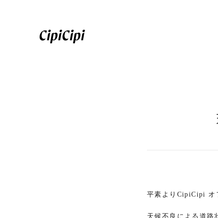
平素よりCipiCi
天候不良による道路