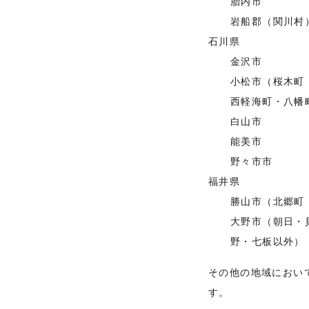
胎内市
岩船郡（関川村
石川県
金沢市
小松市（桜木町
西軽海町・八幡
白山市
能美市
野々市市
福井県
勝山市（北郷町
大野市（朝日・
野・七板以外）
その他の地域におい
す。