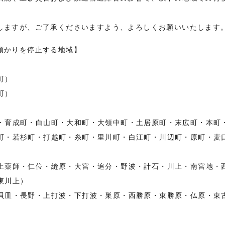
しますが、ご了承くださいますよう、よろしくお願いいたします
預かりを停止する地域】
町）
町）
・育成町・白山町・大和町・大領中町・土居原町・末広町・本町
町・若杉町・打越町・糸町・里川町・白江町・川辺町・原町・麦
上薬師・仁位・縫原・大宮・追分・野波・計石・川上・南宮地・
東川上）
貝皿・長野・上打波・下打波・巣原・西勝原・東勝原・仏原・東