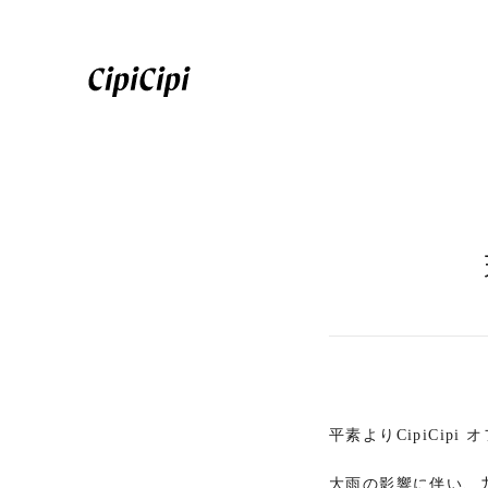
平素よりCipiCi
大雨の影響に伴い、