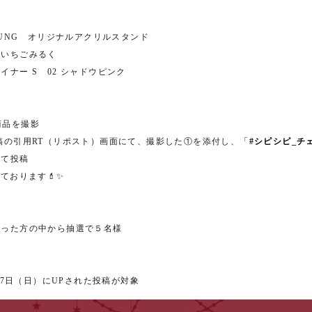
HAEYOUNG オリジナルアクリルスタンド
ーいちごみるく
イナー S 02 シャドウピンク
の商品を撮影
稿の引用RT（リポスト）画面にて、撮影した①を添付し、「
#シピシピ_チ
けて投稿
ております💄✨
さった方の中から抽選で５名様
月17日（日）にUPされた投稿が対象