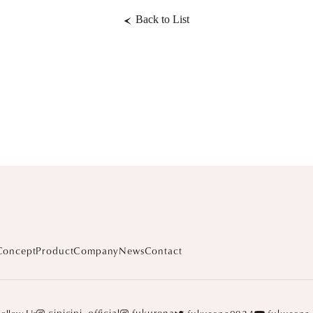
Back to List
Concept
Product
Company
News
Contact
cipicipi_official
fukurena