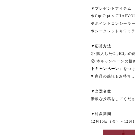
▼プレゼントアイテム
🍓CipiCipi × C
🍓ポイントコンシーラ
🍓シークレットキワミラ
▼応募方法
① 購入したCipiCipi
② 本キャンペーンの投
トキャンペーン
」をつ
♥ 商品の感想もお待ちし
▼当選者数
素敵な投稿をしてくだ
▼対象期間
12月15日（金）～12