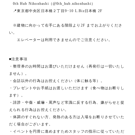
0th Hub Nihonbashi（@0th_hub.nihonbashi）
📍東京都中央区⽇本橋２丁⽬9−10 L.Biz⽇本橋 2F
※建物に向かって右⼿にある階段より2F までお上がりくださ
い。
エレベーターは利⽤できませんのでご注意ください。
■注意事項
・整理券のお時間はお選びいただけません（再発行は一切いたし
ません）。
・会話以外の行為はお控えください（体に触る等）。
・プレゼントやお手紙はお渡しいただけます（食べ物はお断りし
ます）。
・誹謗・中傷・威嚇・罵声など常識に反する行為、嫌がらせと捉
えられる行為はお控えください。
・体調のすぐれない方、発熱のある方は入場をお断りさせていた
だく場合がございます。
・イベントを円滑に進めますためスタッフの指示に従っていただ