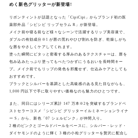
めく新色グリッターが新登場!
リボンティントが話題となった「CipiCipi」からブランド初の医
薬部外品「シピシピ リップセラム R」が新登場。
メイク前や寝る前など様々なシーンで活躍するリップ美容液で、
ダブルの有効成分※1 が唇の荒れやひび割れを防ぎ、乾燥しがち
な唇をやさしくケアしてくれます。
塗った瞬間にピタッと密着する厚みのあるテクスチャーは、唇を
包み込みたっぷり塗ってもべたつかずにうるおいを長時間キー
プ。メイク前でもリップの発色を邪魔せず、仕込みケアとしても
おすすめです。
ブラックとシルバーを基調とした高級感のある見た目ながらも、
1,000 円以下で手に取りやすい価格なのも魅力のひとつです。
また、同日にはシリーズ累計 147 万本※2を突破するブランドベ
ストセラーコスメ「シピシピ グリッターイルミネーションライナ
ー S」から、新色「07 シェルピンク」が仲間入り。
2 種のピンクとゴールドパールをベースに、シルバー・レッド・
ダイヤモンドのように輝く 3 種の小粒グリッターを贅沢に配合し