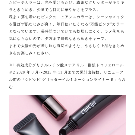
たピーチカラーは、光を受けるたび、繊細なグリッターがキラキ
ラときらめき、少量でも目元に華やかさをプラス。
程よく落ち着いたピンクのニュアンスカラーは、シーンやメイク
を選ばず肌なじみが良く、毎日使いたくなる“万能ピンク”カラー
となっています。長時間つけていても乾燥しにくく、ラメ落ちも
気にならないので、夕方まで綺麗なきらめきをキープ。
まるで太陽の光が差し込む海辺のような、やさしく上品なきらめ
きをお楽しみください。
※1 有効成分グリチルレチン酸ステアリル、酢酸トコフェロール
※2 2020 年 8 月〜2025 年 11 月までの累計出荷数、リニューア
ル前の「シピシピ グリッターイルミネーションライナー R」も含
む