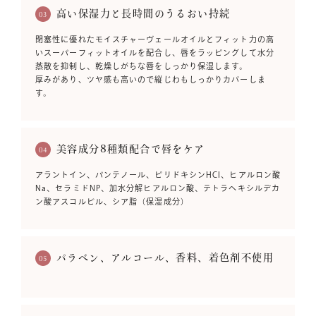
高い保湿力と長時間のうるおい持続
03
閉塞性に優れたモイスチャーヴェールオイルとフィット力の高
いスーパーフィットオイルを配合し、唇をラッピングして水分
蒸散を抑制し、乾燥しがちな唇をしっかり保湿します。
厚みがあり、ツヤ感も高いので縦じわもしっかりカバーしま
す。
美容成分8種類配合で唇をケア
04
アラントイン、パンテノール、ピリドキシンHCl、ヒアルロン酸
Na、セラミドNP、加水分解ヒアルロン酸、テトラヘキシルデカ
ン酸アスコルビル、シア脂（保湿成分）
パラベン、アルコール、香料、着色剤不使用
05