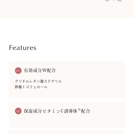
Features
有効成分W配合
01
グリチルレチン酸ステアリル
酢酸トコフェロール
※
02
保湿成分ビタミンC誘導体
配合