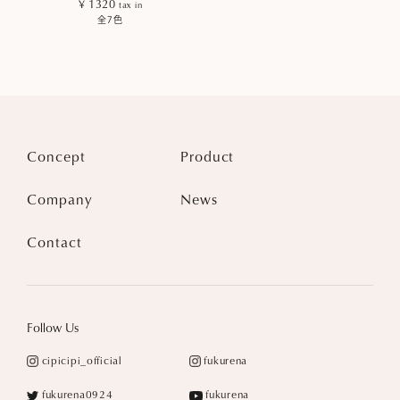
¥ 1320
tax in
全7色
Concept
Product
Company
News
Contact
Follow Us
cipicipi_official
fukurena
fukurena0924
fukurena