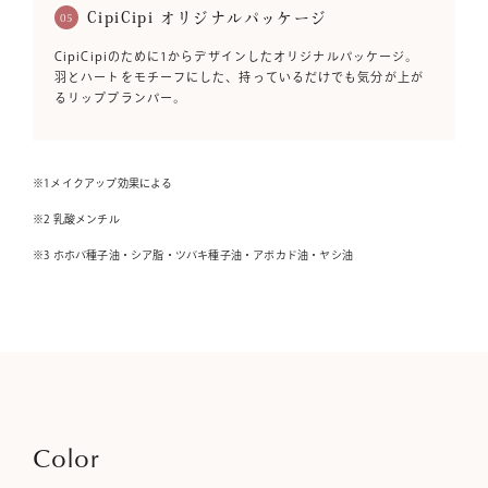
CipiCipi オリジナルパッケージ
05
CipiCipiのために1からデザインしたオリジナルパッケージ。
羽とハートをモチーフにした、持っているだけでも気分が上が
るリッププランパー。
※1メイクアップ効果による
※2 乳酸メンチル
※3 ホホバ種子油・シア脂・ツバキ種子油・アボカド油・ヤシ油
Color