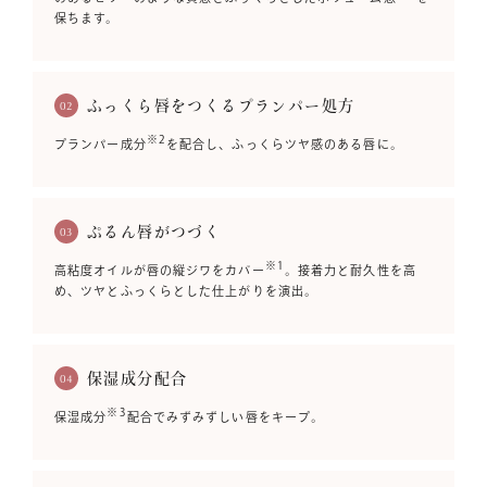
保ちます。
ふっくら唇をつくるプランパー処方
02
※2
プランパー成分
を配合し、ふっくらツヤ感のある唇に。
ぷるん唇がつづく
03
※1
高粘度オイルが唇の縦ジワをカバー
。接着力と耐久性を高
め、ツヤとふっくらとした仕上がりを演出。
保湿成分配合
04
※3
保湿成分
配合でみずみずしい唇をキープ。