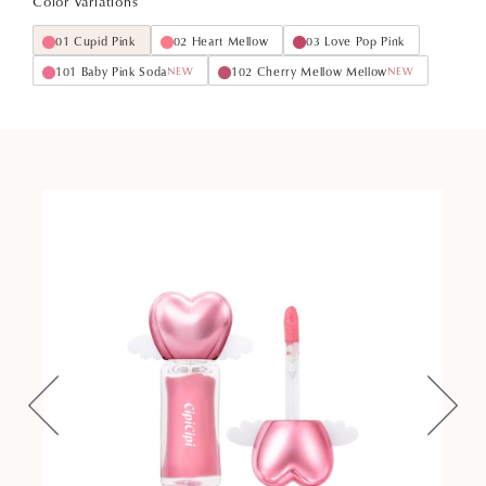
Color Variations
01 Cupid Pink
02 Heart Mellow
03 Love Pop Pink
101 Baby Pink Soda
102 Cherry Mellow Mellow
NEW
NEW