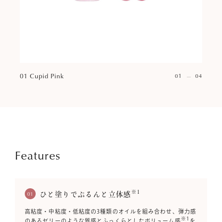
01 Cupid Pink
01
04
Features
※1
01
ひと塗りでぷるんと立体感
高粘度・中粘度・低粘度の3種類のオイルを組み合わせ、弾力感
※1
のあるゼリーのような質感とふっくらとしたボリューム感
を