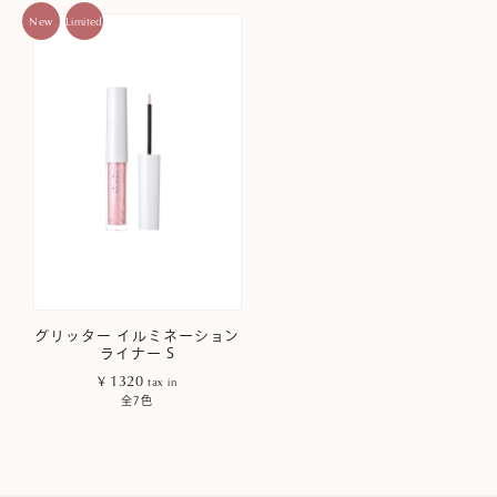
New
Limited
グリッター イルミネーション
ライナー S
¥ 1320
tax in
全7色