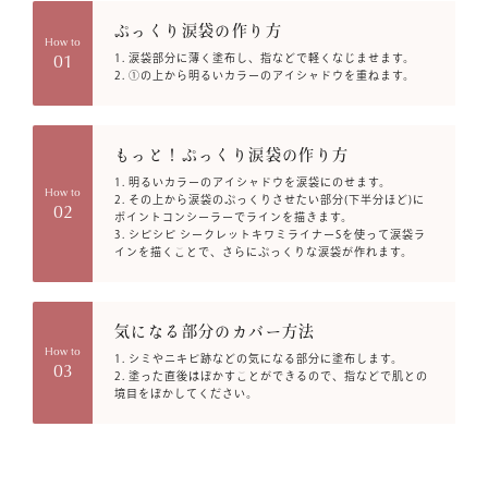
ぷっくり涙袋の作り方
How to
01
1. 涙袋部分に薄く塗布し、指などで軽くなじませます。
2. ①の上から明るいカラーのアイシャドウを重ねます。
もっと！ぷっくり涙袋の作り方
1. 明るいカラーのアイシャドウを涙袋にのせます。
How to
2. その上から涙袋のぷっくりさせたい部分(下半分ほど)に
02
ポイントコンシーラーでラインを描きます。
3. シピシピ シークレットキワミライナーSを使って涙袋ラ
インを描くことで、さらにぷっくりな涙袋が作れます。
気になる部分のカバー方法
How to
1. シミやニキビ跡などの気になる部分に塗布します。
03
2. 塗った直後はぼかすことができるので、指などで肌との
境目をぼかしてください。