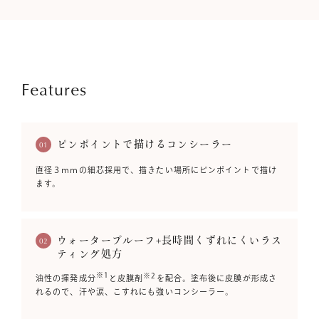
Features
ピンポイントで描けるコンシーラー
01
直径３ｍｍの細芯採用で、描きたい場所にピンポイントで描け
ます。
ウォータープルーフ+長時間くずれにくいラス
02
ティング処方
※1
※2
油性の揮発成分
と皮膜剤
を配合。塗布後に皮膜が形成さ
れるので、汗や涙、こすれにも強いコンシーラー。