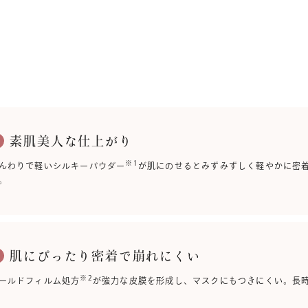
素肌美人な仕上がり
1
※1
んわりで軽いシルキーパウダー
が肌にのせるとみずみずしく軽やかに密
。
肌にぴったり密着で崩れにくい
2
※2
ールドフィルム処方
が強力な皮膜を形成し、マスクにもつきにくい。長