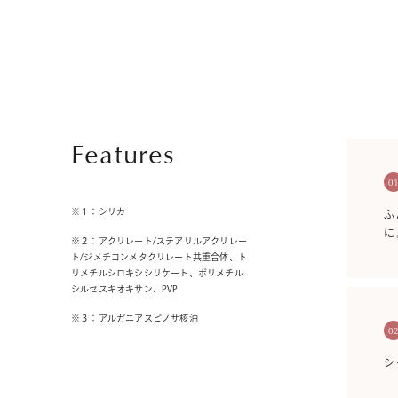
Features
0
※１：シリカ
ふ
に
※２：アクリレート/ステアリルアクリレー
ト/ジメチコンメタクリレート共重合体、ト
リメチルシロキシシリケート、ポリメチル
シルセスキオキサン、PVP
※３：アルガニアスピノサ核油
0
シ