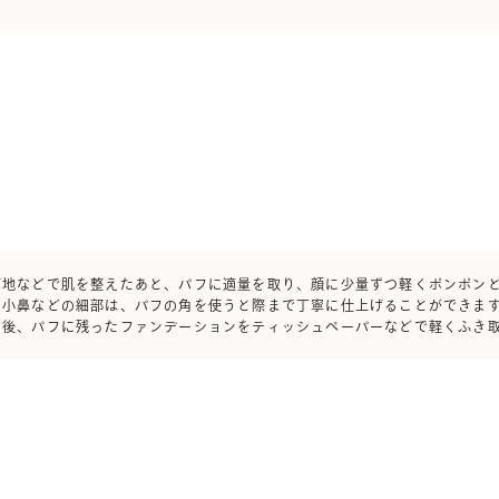
下地などで肌を整えたあと、パフに適量を取り、顔に少量ずつ軽くポンポン
や小鼻などの細部は、パフの角を使うと際まで丁寧に仕上げることができま
用後、パフに残ったファンデーションをティッシュペーパーなどで軽くふき