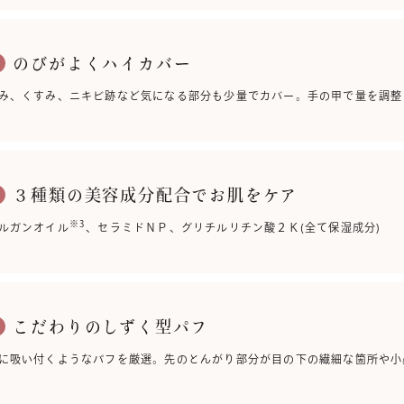
のびがよくハイカバー
3
み、くすみ、ニキビ跡など気になる部分も少量でカバー。手の甲で量を調整
３種類の美容成分配合でお肌をケア
4
※3
ルガンオイル
、セラミドＮＰ、グリチルリチン酸２Ｋ(全て保湿成分)
こだわりのしずく型パフ
5
に吸い付くようなパフを厳選。先のとんがり部分が目の下の繊細な箇所や小