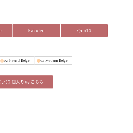
e
Rakuten
Qoo10
02 Natural Beige
03 Medium Beige
フ(２個入り)はこちら