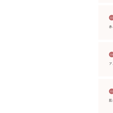
0
赤
0
ア
0
肌