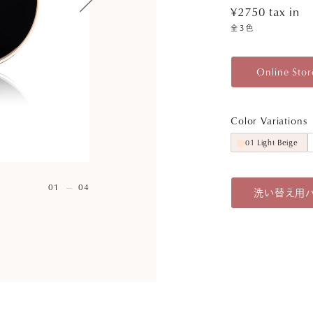
¥2750
tax in
全３色
Online Stor
Color Variations
01 Light Beige
01
04
洗い替え用パ