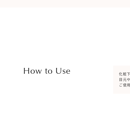
How to Use
化粧
目元
ご使